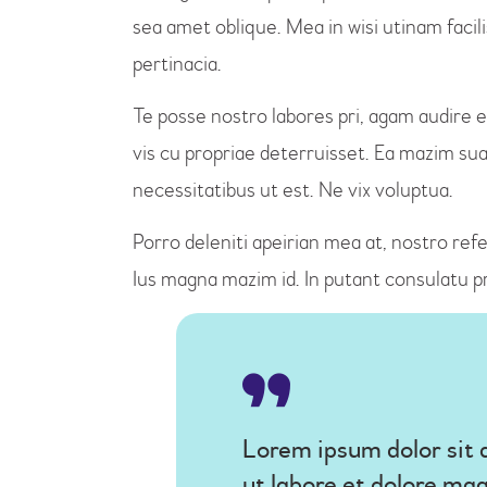
sea amet oblique. Mea in wisi utinam faci
pertinacia.
Te posse nostro labores pri, agam audire e
vis cu propriae deterruisset. Ea mazim suav
necessitatibus ut est. Ne vix voluptua.
Porro deleniti apeirian mea at, nostro refe
Ius magna mazim id. In putant consulatu p
Lorem ipsum dolor sit 
ut labore et dolore ma