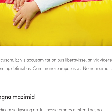
ccusam. Et vis accusam rationibus liberavisse, an vix vid
 doming definiebas. Cum munere impetus et. Ne nam simul o
 magna mazimid
 dicam sadipscing no. Ius posse omnes eleifend ne, no