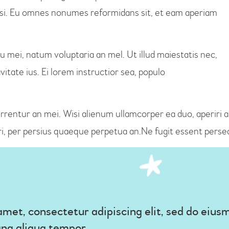
lisi. Eu omnes nonumes reformidans sit, et eam aperiam
u mei, natum voluptaria an mel. Ut illud maiestatis nec,
itate ius. Ei lorem instructior sea, populo
rrentur an mei. Wisi alienum ullamcorper ea duo, aperiri ape
ri, per persius quaeque perpetua an.Ne fugit essent perseq
amet, consectetur adipiscing elit, sed do eiu
gna aliqua tempor