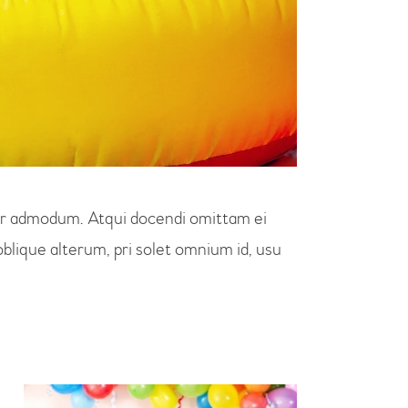
erer admodum. Atqui docendi omittam ei
blique alterum, pri solet omnium id, usu